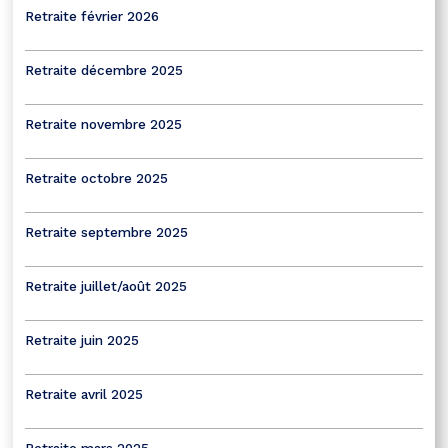
Retraite février 2026
Retraite décembre 2025
Retraite novembre 2025
Retraite octobre 2025
Retraite septembre 2025
Retraite juillet/août 2025
Retraite juin 2025
Retraite avril 2025