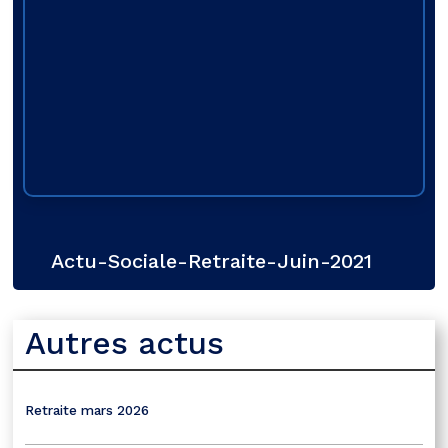
Actu-Sociale-Retraite-Juin-2021
Autres actus
Retraite mars 2026