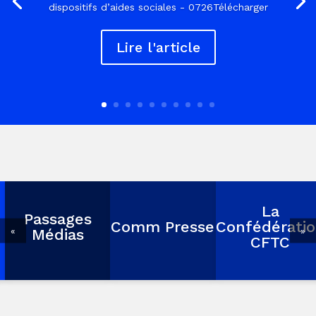
dispositifs d’aides sociales - 0726Télécharger
Lire l'article
La
Passages
Comm Presse
Confédérati
«
»
Médias
CFTC