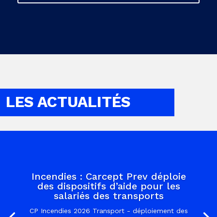
LES ACTUALITÉS
Incendies : Carcept Prev déploie
des dispositifs d’aide pour les
salariés des transports
CP Incendies 2026 Transport - déploiement des