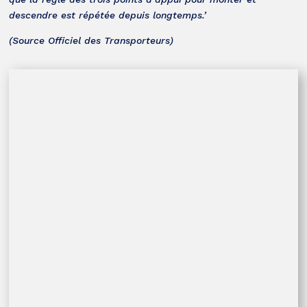
descendre est répétée depuis longtemps.’
(Source Officiel des Transporteurs)
Incendies : Carcept Prev déploie des dispositifs d’aide pour
les salariés des transports
29 juillet 2026
COMMUNIQUÉ DE PRESSE
8 juillet 2026
Transport routier léger : l’État met en place un nouveau
dispositif pour le suivi de votre temps de travail !
25 juin 2026