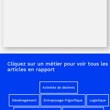
De nouveaux accords sont disponibles
7 avril 2026
Ce qui change au 1er avril
1 avril 2026
Cliquez sur un métier pour voir tous les
articles en rapport
Activités de déchets
Déménagement
Entreposage Frigorifique
Logistique