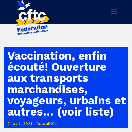
Vaccination, enfin
écouté! Ouverture
aux transports
marchandises,
voyageurs, urbains et
autres… (voir liste)
21 avril 2021
|
Actualités