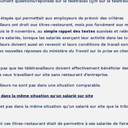
ment questions/réponses sur le télétravail (Q/R sur le télétrava
 étayée qui permettait aux employeurs de prévoir des critères
ailleurs ont droit aux titres-restaurant, mais pas forcément aux
puis le 9 novembre, au
simple rappel des textes
susvisés et relè
e salariés, lorsque les salariés exerçant leur activité dans les l
lleurs doivent aussi en recevoir si leurs conditions de travail son
 les nouvelles réponses du ministère du Travail sur la prise en cha
as que les télétravailleurs doivent effectivement bénéficier des
 ceux travaillant sur site sans restaurant d’entreprise.
vailleurs ne sont pas dans une situation comparable.
s dans la même situation qu’un salarié sur site
’est pas dans la même situation qu’un salarié sur site que le trib
nt ces titres-restaurant était de permettre à ses salariés de fair