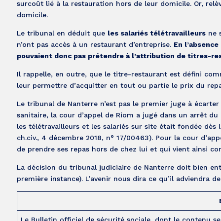
surcoût lié à la restauration hors de leur domicile. Or, relèv
domicile.
Le tribunal en déduit que
les salariés télétravailleurs
ne s
n’ont pas accès à un restaurant d’entreprise.
En l’absence 
pouvaient donc pas prétendre à l’attribution de titres-re
Il rappelle, en outre, que le titre-restaurant est défini c
leur permettre d’acquitter en tout ou partie le prix du re
Le tribunal de Nanterre n’est pas le premier juge à écarter 
sanitaire, la cour d’appel de Riom a jugé dans un arrêt d
les télétravailleurs et les salariés sur site était fondée dè
ch.civ., 4 décembre 2018, n° 17/00463). Pour la cour d’appe
de prendre ses repas hors de chez lui et qui vient ainsi 
La décision du tribunal judiciaire de Nanterre doit bien en
première instance). L’avenir nous dira ce qu’il adviendra de
Le Bulletin officiel de sécurité sociale, dont le contenu s