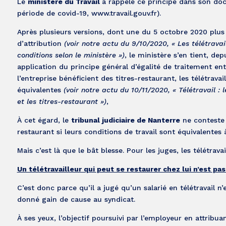
Le
ministère du Travail
a rappelé ce principe dans son docu
période de covid-19, www.travail.gouv.fr).
Après plusieurs versions, dont une du 5 octobre 2020 plus
d’attribution
(voir notre actu du 9/10/2020, « Les télétrav
conditions selon le ministère »)
, le ministère s’en tient, de
application du principe général d’égalité de traitement entr
l’entreprise bénéficient des titres-restaurant, les télétravai
équivalentes
(voir notre actu du 10/11/2020, « Télétravail :
et les titres-restaurant »)
,
À cet égard, le
tribunal judiciaire de Nanterre
ne conteste p
restaurant si leurs conditions de travail sont équivalentes à
Mais c’est là que le bât blesse. Pour les juges, les télétra
Un télétravailleur qui peut se restaurer chez lui n’est pa
C’est donc parce qu’il a jugé qu’un salarié en télétravail n
donné gain de cause au syndicat.
À ses yeux, l’objectif poursuivi par l’employeur en attribua