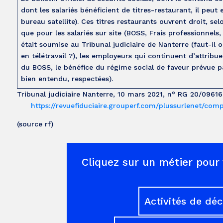
dont les salariés bénéficient de titres-restaurant, il peu
bureau satellite). Ces titres restaurants ouvrent droit, 
que pour les salariés sur site (BOSS, Frais professionnel
était soumise au Tribunal judiciaire de Nanterre (faut-il 
en télétravail ?), les employeurs qui continuent d’attribue
du BOSS, le bénéfice du régime social de faveur prévue par
bien entendu, respectées).
Tribunal judiciaire Nanterre, 10 mars 2021, n° RG 20/09616
https://revuefiduciaire.grouperf.com/plussurlenet/c
(source rf)
Cliquez sur un métier pour 
Activités de dé