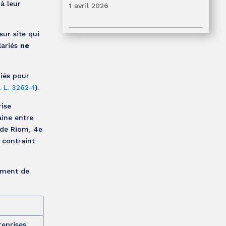
 à leur
1 avril 2026
sur site qui
lariés
ne
riés pour
. L. 3262-1
).
rise
aine entre
A de Riom, 4e
 contraint
gement de
reprises