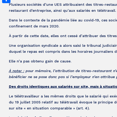
Plusieurs sociétés d’une UES attribuaient des titres-restaur
Partager
restaurant d’entreprise, ainsi qu’aux salariés en télétravail.
Dans le contexte de la pandémie liée au covid-19, ces sociét
confinement de mars 2020.
À partir de cette date, elles ont cessé d’attribuer des titres
Une organisation syndicale a alors saisi le tribunal judici
duquel le repas est compris dans les horaires journaliers de
Elle n’a pas obtenu gain de cause.
À noter :
pour mémoire, l’attribution de titres-restaurant n’
bénéficier ne se pose donc pas si l’employeur n’en attribue 
Des droits identiques aux salariés sur site, mais à situat
Le télétravailleur a les mêmes droits que le salarié qui exéc
du 19 juillet 2005 relatif au télétravail évoque le principe d
sur site « en situation comparable » (art. 4).