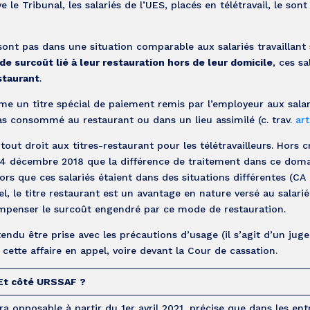
e le Tribunal, les salariés de l’UES, placés en télétravail, le sont
ont pas dans une situation comparable aux salariés travaillant 
de surcoût lié à leur restauration hors de leur domicile
, ces sa
staurant
.
omme un titre spécial de paiement remis par l’employeur aux sala
pas consommé au restaurant ou dans un lieu assimilé (c. trav.
art
tout droit aux titres-restaurant pour les télétravailleurs. Hors c
u 4 décembre 2018 que la différence de traitement dans ce dom
s lors que ces salariés étaient dans des situations différentes (C
l, le titre restaurant est un avantage en nature versé au salarié
compenser le surcoût engendré par ce mode de restauration.
tendu être prise avec les précautions d’usage (il s’agit d’un ju
 cette affaire en appel, voire devant la Cour de cassation.
Et côté URSSAF ?
era opposable à partir du 1er avril 2021, précise que dans les ent