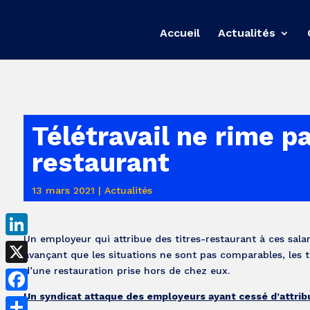
Accueil
Actualités
Télétravail ne rime p
restaurant
13 mars 2021
|
Actualités
Un employeur qui attribue des titres-restaurant à ces salariés
LinkedIn
avançant que les situations ne sont pas comparables, les té
d’une restauration prise hors de chez eux.
X
Un syndicat attaque des employeurs ayant cessé d’attribu
Facebook