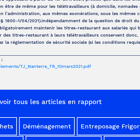
t en être de même pour les télétravailleurs (à domicile, nomades
selon l’administration, aux mêmes exonérations, sous les mêmes c
s, § 1800–1/04/2021).Indépendamment de la question de droit du 
obligatoirement maintenir les titres-restaurant aux salariés qui 
r des titres-restaurant à leurs télétravailleurs conservent donc, 
 la réglementation de sécurité sociale (si les conditions requis
 ;
omplements/TJ_Nanterre_TR_10mars2021.pdf
voir tous les articles en rapport
chets
Déménagement
Entreposage Frigor