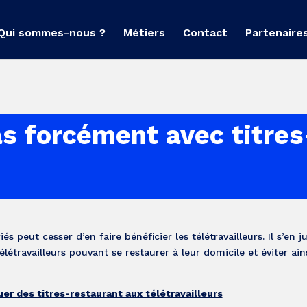
Qui sommes-nous ?
Métiers
Contact
Partenaire
as forcément avec titres
 peut cesser d’en faire bénéficier les télétravailleurs. Il s’en ju
létravailleurs pouvant se restaurer à leur domicile et éviter ain
er des titres-restaurant aux télétravailleurs