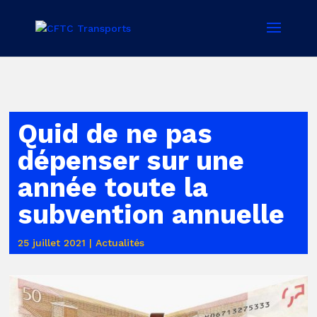
Quid de ne pas
dépenser sur une
année toute la
subvention annuelle
25 juillet 2021
|
Actualités