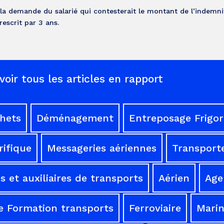
 la demande du salarié qui contesterait le montant de l’indemni
escrit par 3 ans.
voir tous les articles en rapport
chets
Déménagement
Entreposage Frigor
rifique
Messageries aériennes
Transporte
 et auxiliaires de transports
Aérien
Age
e Formation transports
Ferroviaire
Mari