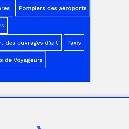
res
Pompiers des aéroports
es
t des ouvrages d’art
Taxis
s de Voyageurs