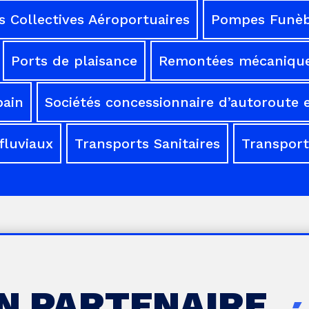
 Collectives Aéroportuaires
Pompes Funèb
Ports de plaisance
Remontées mécaniqu
bain
Sociétés concessionnaire d’autoroute e
fluviaux
Transports Sanitaires
Transport
UN PARTENAIRE