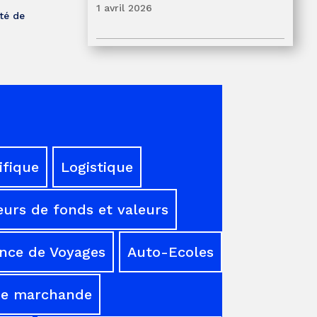
1 avril 2026
té de
ifique
Logistique
urs de fonds et valeurs
nce de Voyages
Auto-Ecoles
ne marchande