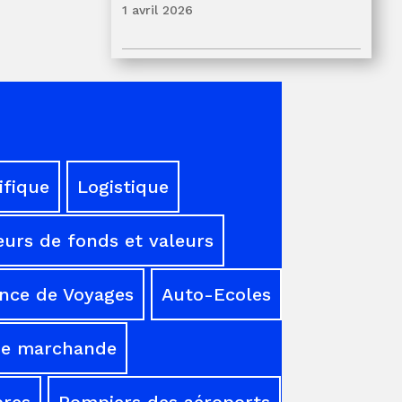
1 avril 2026
ifique
Logistique
urs de fonds et valeurs
nce de Voyages
Auto-Ecoles
ne marchande
res
Pompiers des aéroports