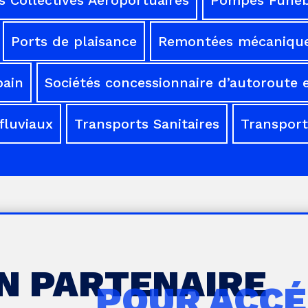
Ports de plaisance
Remontées mécaniqu
bain
Sociétés concessionnaire d’autoroute e
fluviaux
Transports Sanitaires
Transport
UN PARTENAIRE
POUR ACCÉ