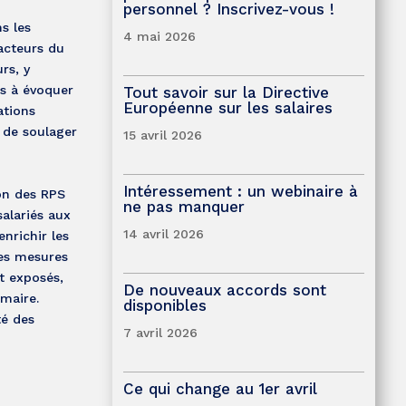
personnel ? Inscrivez-vous !
s les
4 mai 2026
’acteurs du
rs, y
és à évoquer
Tout savoir sur la Directive
Européenne sur les salaires
ations
 de soulager
15 avril 2026
Intéressement : un webinaire à
ion des RPS
ne pas manquer
alariés aux
14 avril 2026
nrichir les
Les mesures
nt exposés,
De nouveaux accords sont
imaire.
disponibles
té des
7 avril 2026
Ce qui change au 1er avril