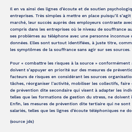
Il en va ainsi des lignes d’écoute et de soutien psycholog
entreprises. Très simples à mettre en place puisqu’il s’agi
marché, leur succès auprès des employeurs contraste avec l
compris dans les entreprises où le niveau de souffrance au 
ses problèmes au téléphone avec une personne inconnue ou 
données. Elles sont surtout identifiées, à juste titre, co
les symptômes de la souffrance sans agir sur ses sources.
Pour « combattre les risques à la source » conformément a
doivent s’appuyer en priorité sur des mesures de préventio
facteurs de risques en considérant les sources organisation
tâches, réorganiser l’activité, mobiliser les collectifs, f
de prévention dite secondaire qui visent à adapter les indi
telles que les formations de gestion du stress, ne doivent 
Enfin, les mesures de prévention dite tertiaire qui ne sont
salariés, telles que les lignes d’écoute téléphoniques ne do
(source jds)