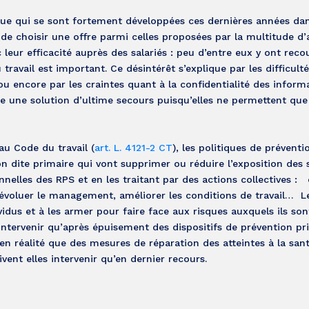
ique qui se sont fortement développées ces dernières années dan
t de choisir une offre parmi celles proposées par la multitude d
eur efficacité auprès des salariés : peu d’entre eux y ont recou
travail est important. Ce désintérêt s’explique par les difficult
encore par les craintes quant à la confidentialité des inform
mme une solution d’ultime secours puisqu’elles ne permettent que
u Code du travail (
art. L. 4121-2 CT
), les politiques de prévent
n dite primaire qui vont supprimer ou réduire l’exposition des s
nelles des RPS et en les traitant par des actions collectives : e
aire évoluer le management, améliorer les conditions de travail… 
vidus et à les armer pour faire face aux risques auxquels ils so
intervenir qu’après épuisement des dispositifs de prévention pr
 en réalité que des mesures de réparation des atteintes à la san
ivent elles intervenir qu’en dernier recours.