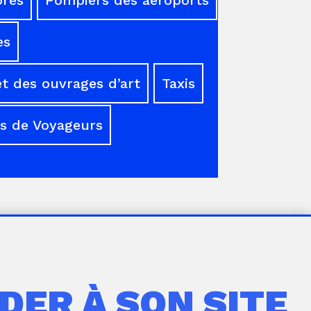
es
t des ouvrages d’art
Taxis
s de Voyageurs
DER À SON SITE