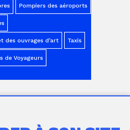
res
Pompiers des aéroports
es
t des ouvrages d’art
Taxis
s de Voyageurs