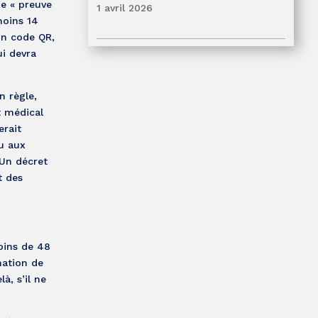
ne « preuve
1 avril 2026
moins 14
un code QR,
i devra
n règle,
t médical
erait
u aux
 Un décret
t des
oins de 48
nation de
à, s’il ne