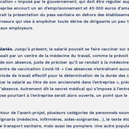
ification » imposé par le gouvernement, qui doit être régulier au
entreprise encourt un an d’emprisonnement et 45 000 euros d’am
ait la présentation du pass sanitaire en dehors des établissem
 mesure qui vise à empêcher toute dérive de dirigeants un peu t
l aux employeurs.
lariés.
Jusqu’à présent, le salarié pouvait se faire vacciner sur
assait par un centre de la médecine du travail, comme le prévoit
r de son absence, juste de préciser qu’il se rendait à la médecine 
 centre de vaccination Covid-19. « Ces absences n’entraînent auc
iode de travail effectif pour la détermination de la durée des
r le salarié au titre de son ancienneté dans l’entreprise », préc
d’absence. Autrement dit le secret médical qui s’impose à l’entr
ose pourtant à l’entreprise serait alors ouverte, un point que le
tour de l’avant-projet, plusieurs catégories de personnels soum
ignants (médecins, infirmières, aides-soignantes…), le texte étof
 transport sanitaire, mais aussi les pompiers. Une autre popul