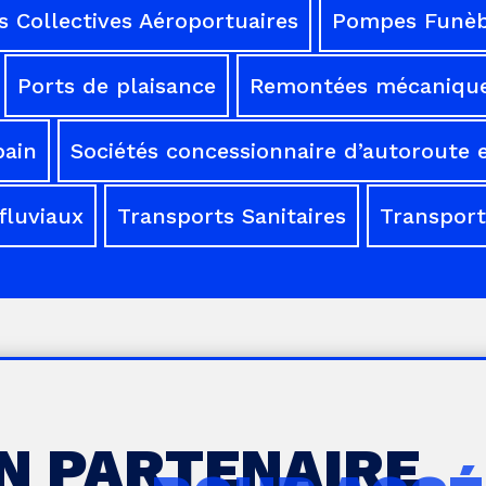
 Collectives Aéroportuaires
Pompes Funèb
Ports de plaisance
Remontées mécaniqu
bain
Sociétés concessionnaire d’autoroute e
fluviaux
Transports Sanitaires
Transport
UN PARTENAIRE