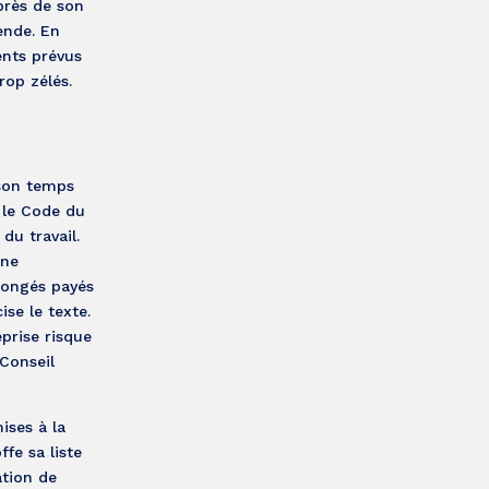
près de son
ende. En
ents prévus
rop zélés.
 son temps
 le Code du
du travail.
une
 congés payés
ise le texte.
eprise risque
 Conseil
ises à la
fe sa liste
ation de