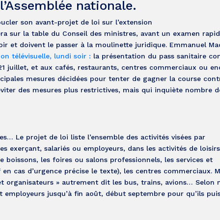
 l’Assemblée nationale.
ucler son avant-projet de loi sur l’extension
 sera sur la table du Conseil des ministres, avant un examen rapi
soir et doivent le passer à la moulinette juridique. Emmanuel Ma
on télévisuelle, lundi soir :
la présentation du pass sanitaire co
21 juillet, et aux cafés, restaurants, centres commerciaux ou e
rincipales mesures décidées pour tenter de gagner la course contr
viter des mesures plus restrictives, mais qui inquiète nombre de
res… Le projet de loi liste l’ensemble des activités visées par
es exerçant, salariés ou employeurs, dans les activités de loisir
 boissons, les foires ou salons professionnels, les services et
 en cas d’urgence précise le texte), les centres commerciaux. M
et organisateurs » autrement dit les bus, trains, avions… Selon 
et employeurs jusqu’à fin août, début septembre pour qu’ils pui