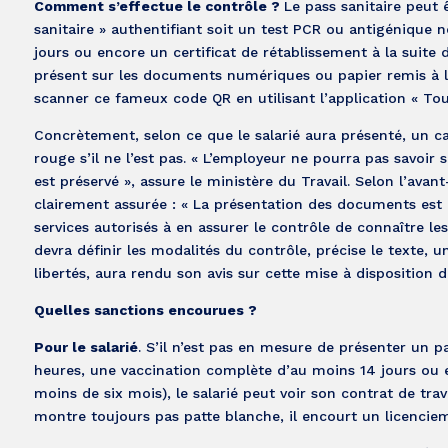
Comment s’effectue le contrôle ?
Le pass sanitaire peut 
sanitaire » authentifiant soit un test PCR ou antigénique
jours ou encore un certificat de rétablissement à la suite
présent sur les documents numériques ou papier remis à la
scanner ce fameux code QR en utilisant l’application « Tou
Concrètement, selon ce que le salarié aura présenté, un ca
rouge s’il ne l’est pas. « L’employeur ne pourra pas savoir
est préservé », assure le ministère du Travail. Selon l’avant
clairement assurée : « La présentation des documents est
services autorisés à en assurer le contrôle de connaître le
devra définir les modalités du contrôle, précise le texte, 
libertés, aura rendu son avis sur cette mise à disposition 
Quelles sanctions encourues ?
Pour le salarié
. S’il n’est pas en mesure de présenter un 
heures, une vaccination complète d’au moins 14 jours ou e
moins de six mois), le salarié peut voir son contrat de tra
montre toujours pas patte blanche, il encourt un licencie