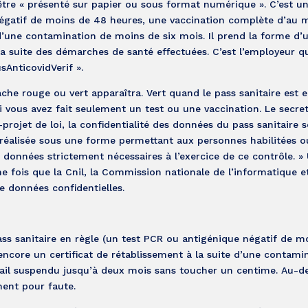
être « présenté sur papier ou sous format numérique ». C’est u
 négatif de moins de 48 heures, une vaccination complète d’au 
 d’une contamination de moins de six mois. Il prend la forme d’
 suite des démarches de santé effectuées. C’est l’employeur qu
sAnticovidVerif ».
che rouge ou vert apparaîtra. Vert quand le pass sanitaire est e
 si vous avez fait seulement un test ou une vaccination. Le secre
-projet de loi, la confidentialité des données du pass sanitaire s
 réalisée sous une forme permettant aux personnes habilitées o
s données strictement nécessaires à l’exercice de ce contrôle. »
une fois que la Cnil, la Commission nationale de l’informatique e
de données confidentielles.
pass sanitaire en règle (un test PCR ou antigénique négatif de m
ncore un certificat de rétablissement à la suite d’une contami
vail suspendu jusqu’à deux mois sans toucher un centime. Au-del
ment pour faute.