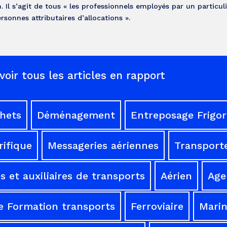
. Il s’agit de tous « les professionnels employés par un particuli
sonnes attributaires d’allocations ».
voir tous les articles en rapport
chets
Déménagement
Entreposage Frigor
rifique
Messageries aériennes
Transporte
 et auxiliaires de transports
Aérien
Age
e Formation transports
Ferroviaire
Mari