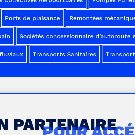
Ports de plaisance
Remontées mécaniqu
bain
Sociétés concessionnaire d’autoroute e
fluviaux
Transports Sanitaires
Transport
UN PARTENAIRE
POUR ACCÉ