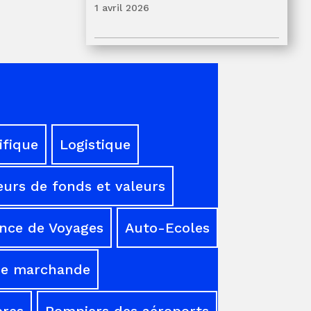
1 avril 2026
ifique
Logistique
urs de fonds et valeurs
nce de Voyages
Auto-Ecoles
ne marchande
res
Pompiers des aéroports