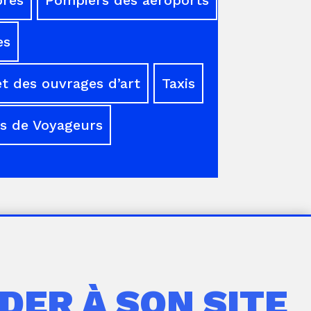
es
t des ouvrages d’art
Taxis
s de Voyageurs
DER À SON SITE