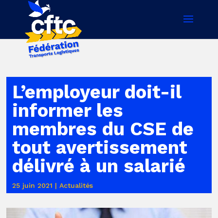
L’employeur doit-il
informer les
membres du CSE de
tout avertissement
délivré à un salarié
25 juin 2021
|
Actualités