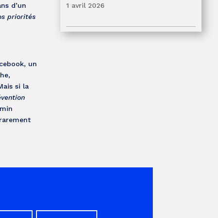
1 avril 2026
ans d’un
s priorités
acebook, un
he,
ais si la
évention
amin
 rarement