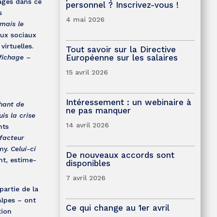
gagés dans ce
personnel ? Inscrivez-vous !
s
4 mai 2026
 mais le
ux sociaux
irtuelles.
Tout savoir sur la Directive
Européenne sur les salaires
fichage –
15 avril 2026
Intéressement : un webinaire à
chant de
ne pas manquer
is la crise
14 avril 2026
nts
facteur
my.
Celui-ci
De nouveaux accords sont
t, estime-
disponibles
7 avril 2026
partie de la
Alpes – ont
Ce qui change au 1er avril
tion