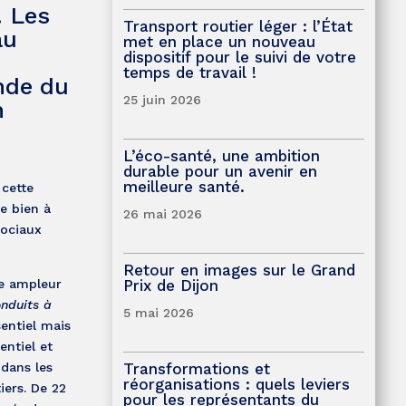
. Les
Transport routier léger : l’État
au
met en place un nouveau
dispositif pour le suivi de votre
temps de travail !
nde du
25 juin 2026
n
L’éco-santé, une ambition
durable pour un avenir en
meilleure santé.
cette
e bien à
26 mai 2026
sociaux
Retour en images sur le Grand
Prix de Dijon
ne ampleur
onduits à
5 mai 2026
entiel mais
entiel et
Transformations et
 dans les
réorganisations : quels leviers
ers. De 22
pour les représentants du