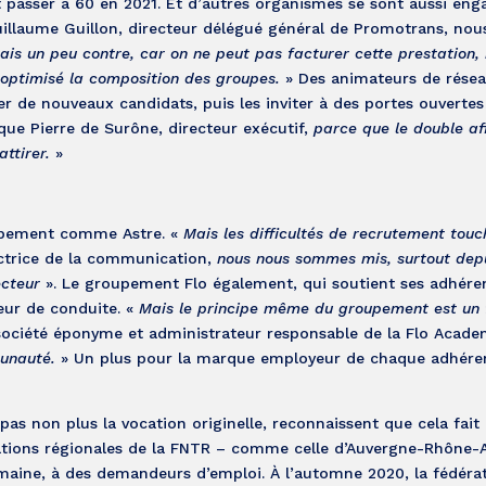
it passer à 60 en 2021. Et d’autres organismes se sont aussi en
Guillaume Guillon, directeur délégué général de Promotrans, nou
tais un peu contre, car on ne peut pas facturer cette prestation,
 optimisé la composition des groupes.
» Des animateurs de résea
 de nouveaux candidats, puis les inviter à des portes ouvertes v
ique Pierre de Surône, directeur exécutif,
parce que le double af
ttirer.
»
roupement comme Astre. «
Mais les difficultés de recrutement tou
ectrice de la communication,
nous nous sommes mis, surtout depu
ecteur
». Le groupement Flo également, qui soutient ses adhére
eur de conduite. «
Mais le principe même du groupement est un 
société éponyme et administrateur responsable de la Flo Acade
unauté.
» Un plus pour la marque employeur de chaque adhéren
as non plus la vocation originelle, reconnaissent que cela fait 
gations régionales de la FNTR – comme celle d’Auvergne-Rhône-
emaine, à des demandeurs d’emploi. À l’automne 2020, la fédéra