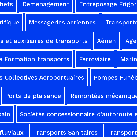
chets
Déménagement
Entreposage Frigor
rifique
Messageries aériennes
Transporte
 et auxiliaires de transports
Aérien
Age
e Formation transports
Ferroviaire
Mari
 Collectives Aéroportuaires
Pompes Funèb
Ports de plaisance
Remontées mécaniqu
bain
Sociétés concessionnaire d’autoroute e
fluviaux
Transports Sanitaires
Transport