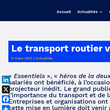
Accueil
Actualités
Le transport routier 
9 mars 2021
|
Actualités
«
Essentiels
», «
héros de la deu
salariés ont bénéficié, à l’occa
projecteur inédit. Le grand publi
LinkedIn
l’importance du transport et de l
X
Entreprises et organisations ont 
cette mise en lumière doit venir 
Facebook