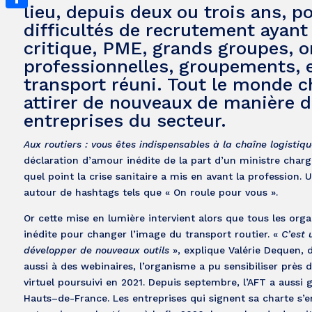
lieu, depuis deux ou trois ans, p
Partager
difficultés de recrutement ayant
critique, PME, grands groupes, 
professionnelles, groupements,
transport réuni. Tout le monde ch
attirer de nouveaux de manière du
entreprises du secteur.
Aux routiers : vous êtes indispensables à la chaîne logistiq
déclaration d’amour inédite de la part d’un ministre chargé
quel point la crise sanitaire a mis en avant la profession.
autour de hashtags tels que « On roule pour vous ».
Or cette mise en lumière intervient alors que tous les or
inédite pour changer l’image du transport routier. «
C’est 
développer de nouveaux outils
», explique Valérie Dequen, 
aussi à des webinaires, l’organisme a pu sensibiliser près
virtuel poursuivi en 2021. Depuis septembre, l’AFT a auss
Hauts–de-France. Les entreprises qui signent sa charte s