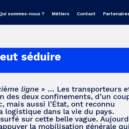
Qui sommes-nous ?
Métiers
Contact
Partenaire
veut séduire
xième ligne
» … Les transporteurs et
sion des deux confinements, d’un cou
c, mais aussi l’État, ont reconnu
a logistique dans la vie du pays.
surfé sur cette belle vague. Aujourd
appuyer la mobilisation générale qu