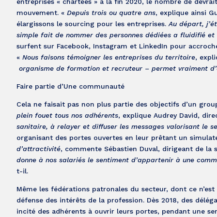
entreprises « chartées » à la fin 2020, le nombre de devra
mouvement. «
Depuis trois ou quatre ans
, explique ainsi 
élargissons le sourcing pour les entreprises.
Au départ, j’é
simple fait de nommer des personnes dédiées a fluidifié et
surfent sur Facebook, Instagram et LinkedIn pour accrocher
«
Nous faisons témoigner les entreprises du territoire
, expl
organisme de formation et recruteur – permet vraiment d’a
Faire partie d’Une communauté
Cela ne faisait pas non plus partie des objectifs d’un g
plein fouet tous nos adhérents
, explique Audrey David, dir
sanitaire, à relayer et diffuser les messages valorisant le s
organisant des portes ouvertes en leur prêtant un simulat
d’attractivité
, commente Sébastien Duval, dirigeant de la 
donne à nos salariés le sentiment d’appartenir à une comm
t-il.
Même les fédérations patronales du secteur, dont ce n’est p
défense des intérêts de la profession. Dès 2018, des délé
incité des adhérents à ouvrir leurs portes, pendant une s