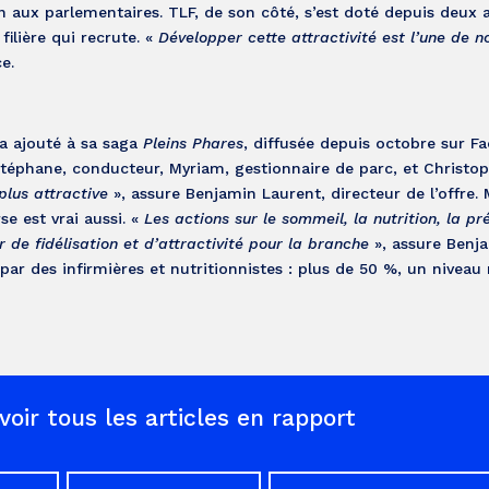
ion aux parlementaires. TLF, de son côté, s’est doté depuis deux 
ilière qui recrute. «
Développer cette attractivité est l’une de no
e.
 a ajouté à sa saga
Pleins Phares
, diffusée depuis octobre sur F
téphane, conducteur, Myriam, gestionnaire de parc, et Christop
plus attractive
», assure Benjamin Laurent, directeur de l’offre. M
se est vrai aussi. «
Les actions sur le sommeil, la nutrition, la pr
 de fidélisation et d’attractivité pour la branche
», assure Benj
par des infirmières et nutritionnistes : plus de 50 %, un niveau
voir tous les articles en rapport