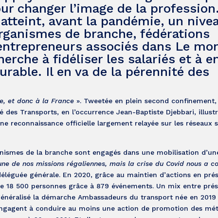
our changer l’image de la profession
 atteint, avant la pandémie, un nive
organismes de branche, fédérations
 entrepreneurs associés dans Le mo
erche à fidéliser les salariés et à e
rable. Il en va de la pérennité des
ue, et donc à la France
». Tweetée en plein second confinement, 
 des Transports, en l’occurrence Jean-Baptiste Djebbari, illustr
 Une reconnaissance officielle largement relayée sur les réseaux 
ganismes de la branche sont engagés dans une mobilisation d’u
une de nos missions régaliennes, mais la crise du Covid nous a c
déléguée générale. En 2020, grâce au maintien d’actions en prés
 de 18 500 personnes grâce à 879 événements. Un mix entre prés
i généralisé la démarche Ambassadeurs du transport née en 2019
’engagent à conduire au moins une action de promotion des méti