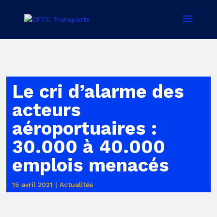
Le cri d’alarme des
acteurs
aéroportuaires :
30.000 à 40.000
emplois menacés
15 avril 2021
|
Actualités