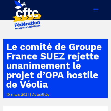
Le comité de Groupe
France SUEZ rejette
unanimement le
projet d’OPA hostile
de Véolia
10 mars 2021
|
Actualités