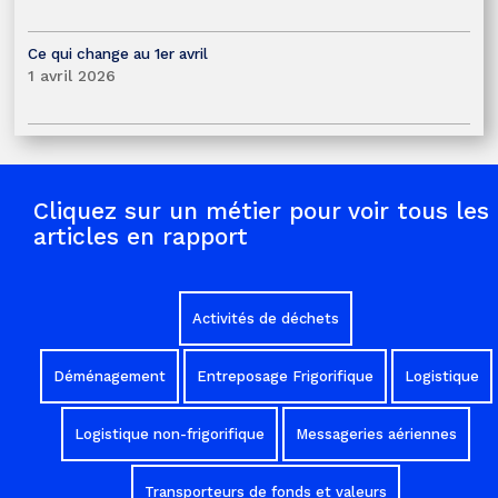
Ce qui change au 1er avril
1 avril 2026
Cliquez sur un métier pour voir tous les
articles en rapport
Activités de déchets
Déménagement
Entreposage Frigorifique
Logistique
Logistique non-frigorifique
Messageries aériennes
Transporteurs de fonds et valeurs