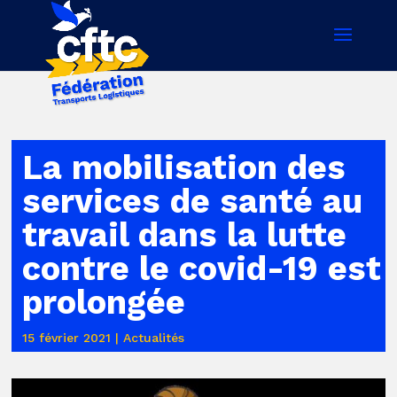
La mobilisation des
services de santé au
travail dans la lutte
contre le covid-19 est
prolongée
15 février 2021
|
Actualités