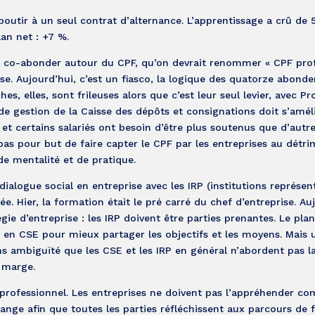
 aboutir à un seul contrat d’alternance. L’apprentissage a crû de
an net : +7 %.
 et co-abonder autour du CPF, qu’on devrait renommer « CPF pro
ise. Aujourd’hui, c’est un fiasco, la logique des quatorze abond
, elles, sont frileuses alors que c’est leur seul levier, avec Pro
de gestion de la Caisse des dépôts et consignations doit s’améli
 certains salariés ont besoin d’être plus soutenus que d’autres
 pas pour but de faire capter le CPF par les entreprises au détr
e mentalité et de pratique.
dialogue social en entreprise avec les IRP (institutions représen
dée. Hier, la formation était le pré carré du chef d’entreprise. Au
gie d’entreprise : les IRP doivent être parties prenantes. Le pla
en CSE pour mieux partager les objectifs et les moyens. Mais 
ans ambiguïté que les CSE et les IRP en général n’abordent pas l
 marge.
ien professionnel. Les entreprises ne doivent pas l’appréhender 
nge afin que toutes les parties réfléchissent aux parcours de 