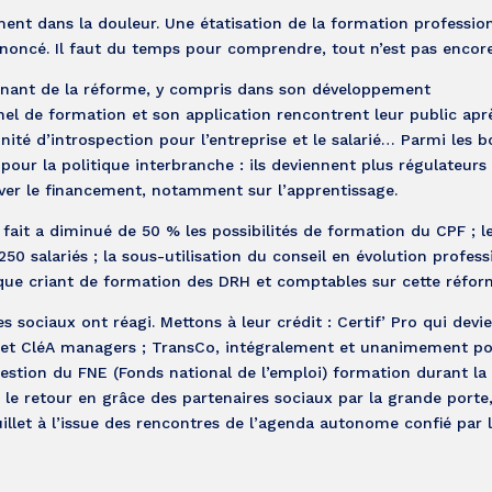
t dans la douleur. Une étatisation de la formation profession
noncé. Il faut du temps pour comprendre, tout n’est pas encore 
agnant de la réforme, y compris dans son développement
l de formation et son application rencontrent leur public apr
nité d’introspection pour l’entreprise et le salarié… Parmi les 
our la politique interbranche : ils deviennent plus régulateurs
ver le financement, notamment sur l’apprentissage.
 fait a diminué de 50 % les possibilités de formation du CPF ; l
50 salariés ; la sous-utilisation du conseil en évolution profess
anque criant de formation des DRH et comptables sur cette réfor
es sociaux ont réagi. Mettons à leur crédit : Certif’ Pro qui devi
 et CléA managers ; TransCo, intégralement et unanimement por
estion du FNE (Fonds national de l’emploi) formation durant la 
e le retour en grâce des partenaires sociaux par la grande porte,
illet à l’issue des rencontres de l’agenda autonome confié par 