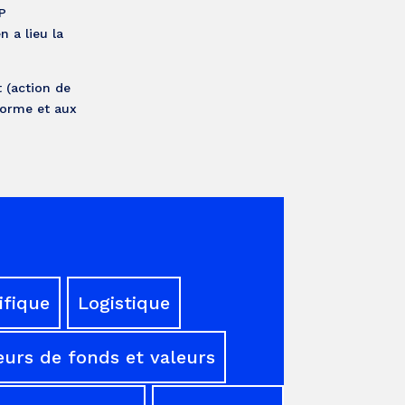
P
 a lieu la
t (action de
forme et aux
ifique
Logistique
urs de fonds et valeurs