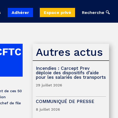
s
Adhérer
Espace privé
Recherche 🔍
Autres actus
CFTC
Incendies : Carcept Prev
déploie des dispositifs d’aide
pour les salariés des transports
29 juillet 2026
nt de ces 50
tion
COMMUNIQUÉ DE PRESSE
hef de file
8 juillet 2026