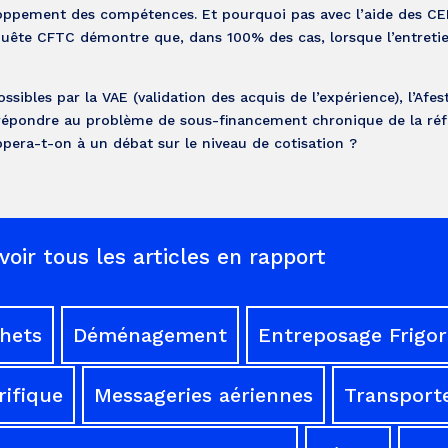
veloppement des compétences. Et pourquoi pas avec l’aide des CE
nquête CFTC démontre que, dans 100% des cas, lorsque l’entretien
sibles par la VAE (validation des acquis de l’expérience), l’Afes
 à répondre au problème de sous-financement chronique de la ré
pera-t-on à un débat sur le niveau de cotisation ?
voir tous les articles en rapport
chets
Déménagement
Entreposage Frigor
rifique
Messageries aériennes
Transporte