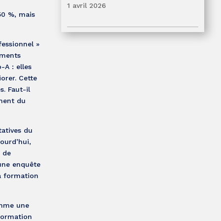
1 avril 2026
 50 %, mais
fessionnel »
ements
-A : elles
orer. Cette
. Faut-il
iment du
tatives du
jourd’hui,
n de
une enquête
a formation
comme une
formation