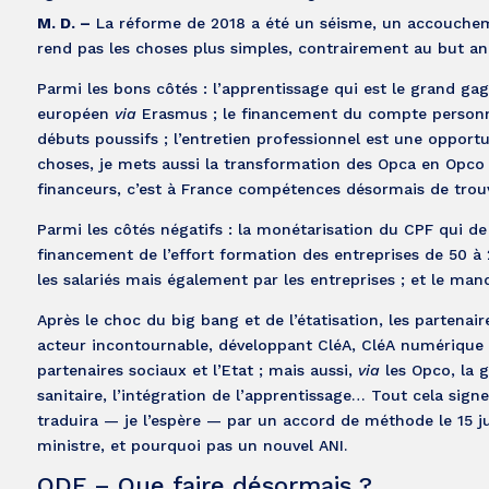
M. D. –
La réforme de 2018 a été un séisme, un accouchemen
rend pas les choses plus simples, contrairement au but an
Parmi les bons côtés : l’apprentissage qui est le grand g
européen
via
Erasmus ; le financement du compte personne
débuts poussifs ; l’entretien professionnel est une opportu
choses, je mets aussi la transformation des Opca en Opco p
financeurs, c’est à France compétences désormais de trou
Parmi les côtés négatifs : la monétarisation du CPF qui de
financement de l’effort formation des entreprises de 50 à 2
les salariés mais également par les entreprises ; et le m
Après le choc du big bang et de l’étatisation, les partenair
acteur incontournable, développant CléA, CléA numérique
partenaires sociaux et l’Etat ; mais aussi,
via
les Opco, la g
sanitaire, l’intégration de l’apprentissage… Tout cela sign
traduira — je l’espère — par un accord de méthode le 15 ju
ministre, et pourquoi pas un nouvel ANI.
QDF – Que faire désormais ?