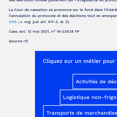
des élections fondée justement sur l’irrégularité du protoc
La Cour de cassation se prononce sur le fond dans l’intérêt
l’annulation du protocole et des élections tout en envoyant 
1015
; c. org. jud. art. 411-3, al. 2).
Cass. soc. 12 mai 2021, n° 19-23428 FP
(source rf)
Cliquez sur un métier pour 
Activités de dé
Logistique non-frigo
Transports de marchandises