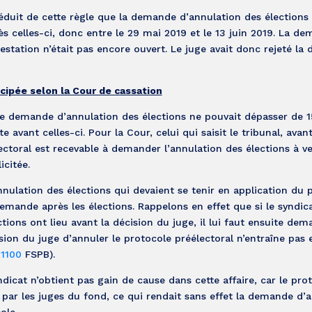
 déduit de cette règle que la demande d’annulation des élections
ès celles-ci, donc entre le 29 mai 2019 et le 13 juin 2019. La d
ntestation n’était pas encore ouvert. Le juge avait donc rejeté l
icipée selon la Cour de cassation
tte demande d’annulation des élections ne pouvait dépasser de 15
e avant celles-ci. Pour la Cour, celui qui saisit le tribunal, avant
ctoral est recevable à demander l’annulation des élections à ve
icitée.
nulation des élections qui devaient se tenir en application du 
demande après les élections. Rappelons en effet que si le syndica
ions ont lieu avant la décision du juge, il lui faut ensuite dem
ision du juge d’annuler le protocole préélectoral n’entraîne pas e
21100
FSPB).
icat n’obtient pas gain de cause dans cette affaire, car le pro
e par les juges du fond, ce qui rendait sans effet la demande d’