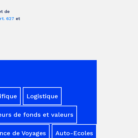
et de
rt. 627
et
ifique
Logistique
urs de fonds et valeurs
nce de Voyages
Auto-Ecoles