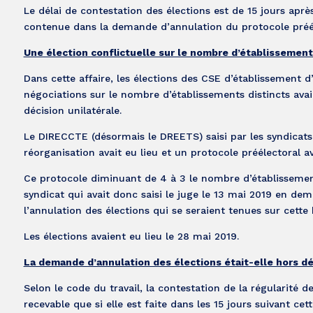
Le délai de contestation des élections est de 15 jours apr
contenue dans la demande d’annulation du protocole préél
Une élection conflictuelle sur le nombre d’établissement
Dans cette affaire, les élections des CSE d’établissement d
négociations sur le nombre d’établissements distincts av
décision unilatérale.
Le DIRECCTE (désormais le DREETS) saisi par les syndicats
réorganisation avait eu lieu et un protocole préélectoral av
Ce protocole diminuant de 4 à 3 le nombre d’établissement
syndicat qui avait donc saisi le juge le 13 mai 2019 en dem
l’annulation des élections qui se seraient tenues sur cette 
Les élections avaient eu lieu le 28 mai 2019.
La demande d’annulation des élections était-elle hors dél
Selon le code du travail, la contestation de la régularité d
recevable que si elle est faite dans les 15 jours suivant cet