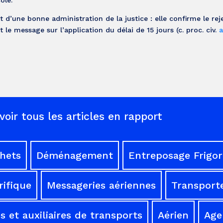
ole.
 d’une bonne administration de la justice : elle confirme le rej
le message sur l’application du délai de 15 jours (c. proc. civ.
a
voir tous les articles en rapport
chets
Déménagement
Entreposage Frigor
rifique
Messageries aériennes
Transporte
 et auxiliaires de transports
Aérien
Age