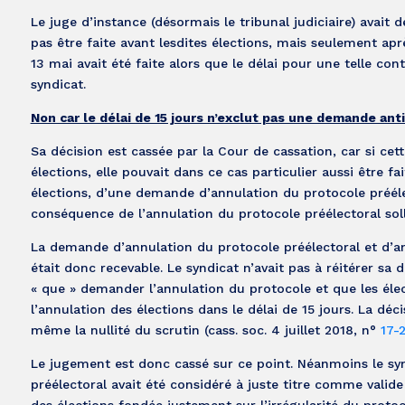
Le juge d’instance (désormais le tribunal judiciaire) avait
pas être faite avant lesdites élections, mais seulement apr
13 mai avait été faite alors que le délai pour une telle co
syndicat.
Non car le délai de 15 jours n’exclut pas une demande ant
Sa décision est cassée par la Cour de cassation, car si ce
élections, elle pouvait dans ce cas particulier aussi être fait
élections, d’une demande d’annulation du protocole prééle
conséquence de l’annulation du protocole préélectoral soll
La demande d’annulation du protocole préélectoral et d’an
était donc recevable. Le syndicat n’avait pas à réitérer sa 
« que » demander l’annulation du protocole et que les élect
l’annulation des élections dans le délai de 15 jours. La déc
même la nullité du scrutin (cass. soc. 4 juillet 2018, n°
17-
Le jugement est donc cassé sur ce point. Néanmoins le synd
préélectoral avait été considéré à juste titre comme valid