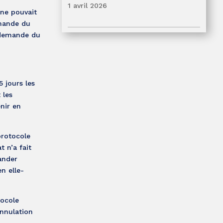
1 avril 2026
 ne pouvait
emande du
a demande du
 jours les
 les
nir en
protocole
t n’a fait
ander
n elle-
tocole
annulation