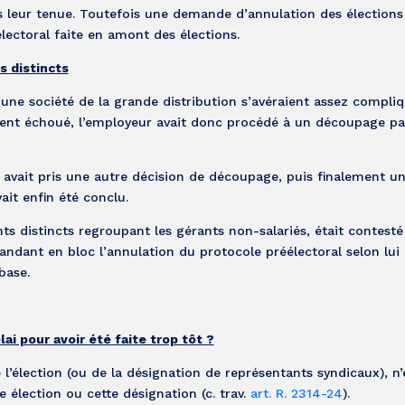
ès leur tenue. Toutefois une demande d’annulation des élections
ectoral faite en amont des élections.
s distincts
’une société de la grande distribution s’avéraient assez compliq
aient échoué, l’employeur avait donc procédé à un découpage p
 avait pris une autre décision de découpage, puis finalement u
ait enfin été conclu.
s distincts regroupant les gérants non-salariés, était contesté
andant en bloc l’annulation du protocole préélectoral selon lui i
base.
ai pour avoir été faite trop tôt ?
e l’élection (ou de la désignation de représentants syndicaux), n’
te élection ou cette désignation (c. trav.
art. R. 2314-24
).