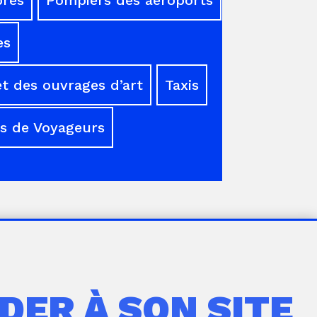
es
t des ouvrages d’art
Taxis
s de Voyageurs
DER À SON SITE