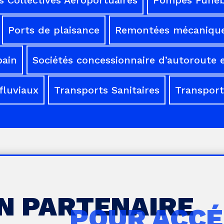
Ports de plaisance
Remontées mécaniqu
bain
Sociétés concessionnaire d’autoroute e
fluviaux
Transports Sanitaires
Transport
UN PARTENAIRE
POUR ACCÉ