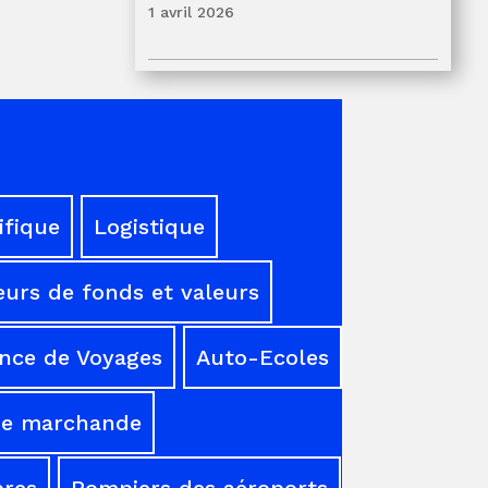
1 avril 2026
ifique
Logistique
urs de fonds et valeurs
nce de Voyages
Auto-Ecoles
ne marchande
res
Pompiers des aéroports