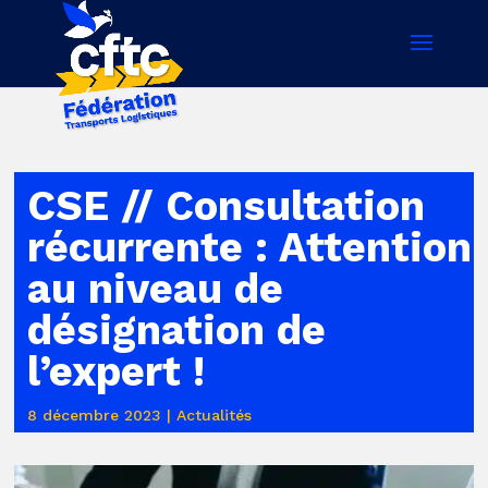
CSE // Consultation
récurrente : Attention
au niveau de
désignation de
l’expert !
8 décembre 2023
|
Actualités