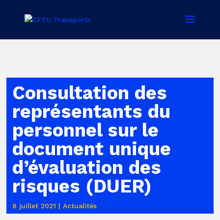
Consultation des
représentants du
personnel sur le
document unique
d’évaluation des
risques (DUER)
8 juillet 2021
|
Actualités