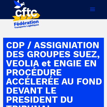
CDP / ASSIGNIATION
DES GROUPES SUEZ,
VEOLIA et ENGIE EN
PROCÉDURE
ACCÉLERÉE AU FOND
DEVANT LE
PRESIDENT DU