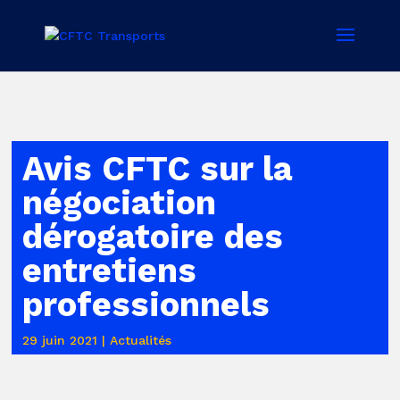
Avis CFTC sur la
négociation
dérogatoire des
entretiens
professionnels
29 juin 2021
|
Actualités