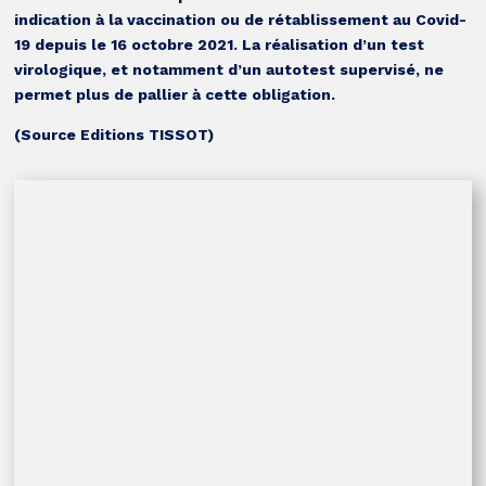
indication à la vaccination ou de rétablissement au Covid-
19 depuis le 16 octobre 2021. La réalisation d’un test
virologique, et notamment d’un autotest supervisé, ne
permet plus de pallier à cette obligation.
(Source Editions TISSOT)
Incendies : Carcept Prev déploie des dispositifs d’aide pour
les salariés des transports
29 juillet 2026
COMMUNIQUÉ DE PRESSE
8 juillet 2026
Transport routier léger : l’État met en place un nouveau