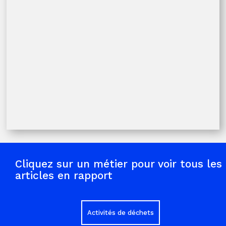
Intéressement : un webinaire à ne pas manquer
14 avril 2026
De nouveaux accords sont disponibles
7 avril 2026
Ce qui change au 1er avril
1 avril 2026
Cliquez sur un métier pour voir tous les
articles en rapport
Activités de déchets