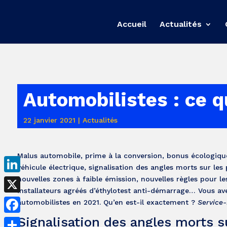
Accueil
Actualités
Automobilistes : ce 
22 janvier 2021
|
Actualités
Malus automobile, prime à la conversion, bonus écologique
véhicule électrique, signalisation des angles morts sur les
nouvelles zones à faible émission, nouvelles règles pour l
LinkedIn
installateurs agréés d’éthylotest anti-démarrage… Vous 
X
automobilistes en 2021. Qu’en est-il exactement ?
Service-
Signalisation des angles morts s
Facebook