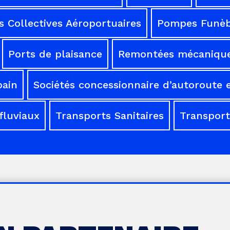
 Collectives Aéroportuaires
Pompes Funèb
Ports de plaisance
Remontées mécaniqu
bain
Sociétés concessionnaire d’autoroute e
fluviaux
Transports Sanitaires
Transport