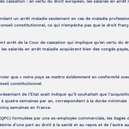
 de cassation : en vertu du droit européen, les salariés en arrêt
endant un arrêt maladie seulement en cas de maladie professionn
 Conseil constitutionnel, ce qui n’empêche pas que le droit franç
ent arrêt de la Cour de cassation qui implique qu’en vertu du dr
 les salariés en arrêt maladie acquièrent bien des congés payés,
anvier que
« notre pays se mettra évidemment en conformité avec
seil constitutionnel.
présentant de l’État avait indiqué qu’il souhaitait que l’acquisit
ée à quatre semaines par an, correspondant à la durée minimale
 cinq semaines en France.
té (QPC) formulées par une ex-employée commerciale, les Sages 
einte d’une part au droit à la santé et au repos et de l’autre a