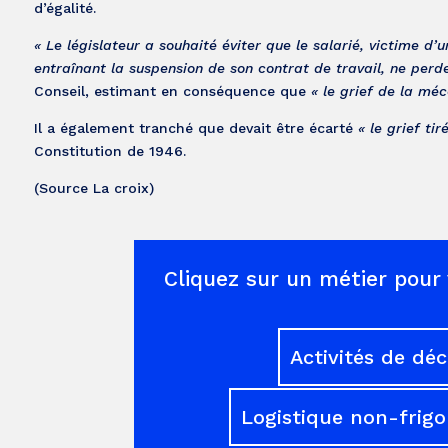
d’égalité.
« Le législateur a souhaité éviter que le salarié, victime d’
entraînant la suspension de son contrat de travail, ne perd
Conseil, estimant en conséquence que
« le grief de la méc
Il a également tranché que devait être écarté
« le grief ti
Constitution de 1946.
(Source La croix)
Cliquez sur un métier pour 
Activités de dé
Logistique non-frigo