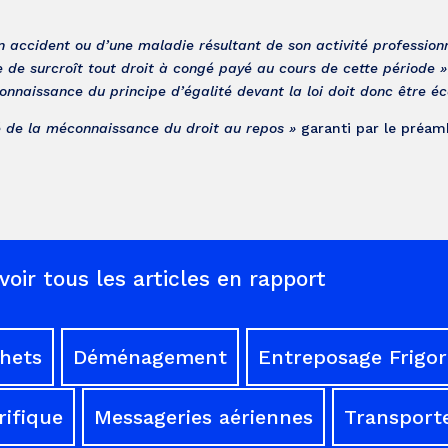
un accident ou d’une maladie résultant de son activité professionn
e de surcroît tout droit à congé payé au cours de cette période »
onnaissance du principe d’égalité devant la loi doit donc être éc
ré de la méconnaissance du droit au repos »
garanti par le préam
voir tous les articles en rapport
chets
Déménagement
Entreposage Frigor
rifique
Messageries aériennes
Transporte