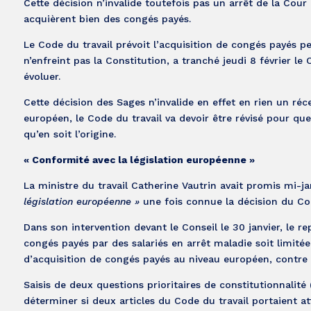
Cette décision n’invalide toutefois pas un arrêt de la Cour
acquièrent bien des congés payés.
Le Code du travail prévoit l’acquisition de congés payés p
n’enfreint pas la Constitution, a tranché jeudi 8 février le
évoluer.
Cette décision des Sages n’invalide en effet en rien un réc
européen, le Code du travail va devoir être révisé pour que
qu’en soit l’origine.
« Conformité avec la législation européenne »
La ministre du travail Catherine Vautrin avait promis mi-j
législation européenne »
une fois connue la décision du Con
Dans son intervention devant le Conseil le 30 janvier, le re
congés payés par des salariés en arrêt maladie soit limit
d’acquisition de congés payés au niveau européen, contre
Saisis de deux questions prioritaires de constitutionnali
déterminer si deux articles du Code du travail portaient att