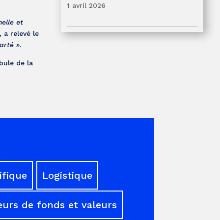
1 avril 2026
elle et
, a relevé le
arté »
.
bule de la
ifique
Logistique
urs de fonds et valeurs