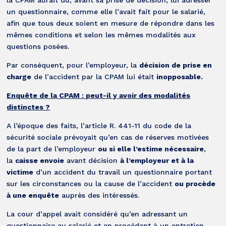
un questionnaire, comme elle l’avait fait pour le salarié,
afin que tous deux soient en mesure de répondre dans les
mêmes conditions et selon les mêmes modalités aux
questions posées.
Par conséquent, pour l’employeur, la
décision de prise en
charge
de l’accident par la CPAM lui était
inopposable.
Enquête de la CPAM : peut-il y avoir des modalités
distinctes ?
A l’époque des faits, l’article R. 441-11 du code de la
sécurité sociale prévoyait qu’en cas de réserves motivées
de la part de l’employeur
ou si elle l’estime nécessaire
,
la
caisse envoie
avant décision
à l’employeur et à la
victime
d’un accident du travail un questionnaire portant
sur les circonstances ou la cause de l’accident
o
u procède
à une enquête
auprès des intéressés.
La cour d’appel avait considéré qu’en adressant un
questionnaire au salarié et en procédant à un entretien