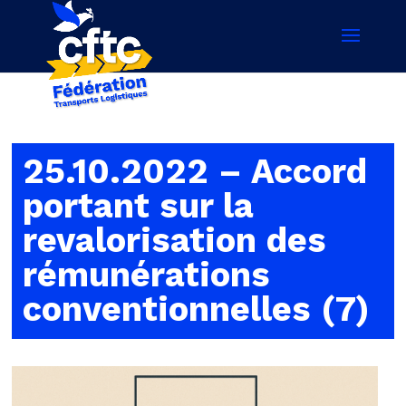
25.10.2022 – Accord
portant sur la
revalorisation des
rémunérations
conventionnelles (7)