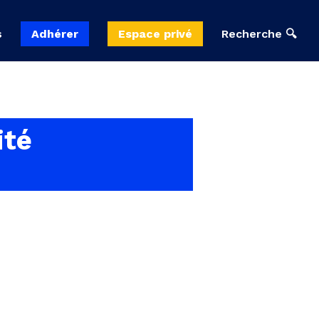
s
Adhérer
Espace privé
Recherche 🔍
ité