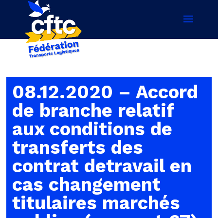
08.12.2020 – Accord
de branche relatif
aux conditions de
transferts des
contrat detravail en
cas changement
titulaires marchés