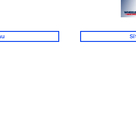
au
Si