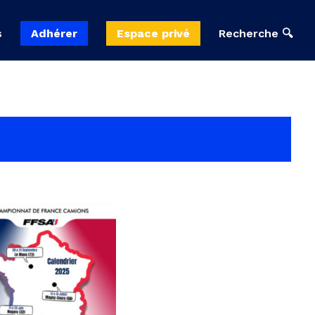
s
Adhérer
Espace privé
Recherche 🔍