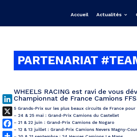
Accueil
Actualités
PARTENARIAT #TEA
WHEELS RACING est ravi de vous dévo
Championnat de France Camions FFS
5 Grands-Prix sur les plus beaux circuits de France pour 
LinkedIn
– 24 & 25 mai : Grand-Prix Camions du Castellet
X
– 21 & 22 juin : Grand-Prix Camions de Nogaro
– 12 & 13 juillet : Grand-Prix Camions Nevers Magny-Cou
Facebook
– 20 & 21 septembre : 24 Heures Camions Le Mans